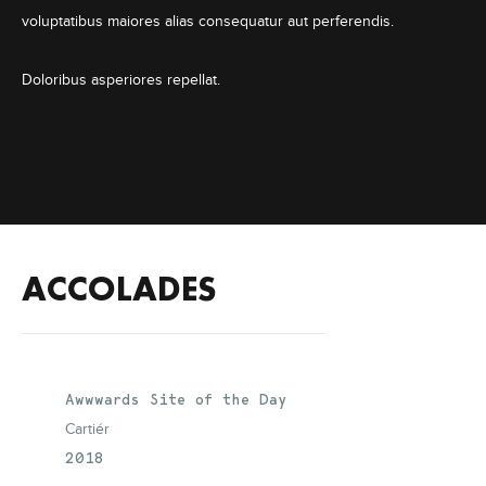
voluptatibus maiores alias consequatur aut perferendis.
Doloribus asperiores repellat.
ACCOLADES
Awwwards Site of the Day
Cartiér
2018